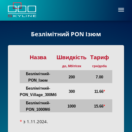
Безлімітний PON Ізюм
Назва
Швидкість
Тариф
до, Мбіт/сек
грн/доба
Безлімітний-
200
7.00
PON_Ізюм
Безлімітний-
300
11.66
*
PON_Village_300Мб
Безлімітний-
1000
15.66
*
PON_1000Мб
*
з 1.11.2024.