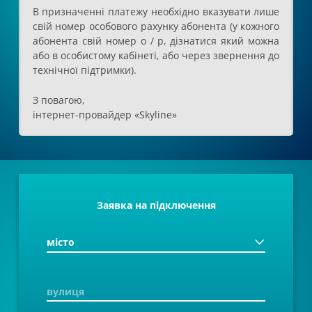
В призначенні платежу необхідно вказувати лише
свій номер особового рахунку абонента (у кожного
абонента свій номер о / р, дізнатися який можна
або в особистому кабінеті, або через звернення до
технічної підтримки).
З повагою,
інтернет-провайдер «Skyline»
17 БЕР 2025
Зміна реквізитів для прийому
Заявка на підключення
платежів від фізичних осіб
Шановні абоненти!
Повідомляємо вам, що за рішенням АТ КБ
«ПриватБанк» змінено банківські реквізити для
прийому платежів від фізичних осіб.