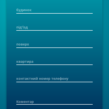
Будь ласка, використовуйте нові реквізити для
здійснення платежів:
Отримувач: ФОП Зубенко Володимир
Олександрович
Код отримувача: 2993311492
Назва банку: АТ КБ «ПриватБанк»
Рахунок: UA413052990000026004045914183
МФО: 305299
Для вашої зручності попередні реквізити будуть
доступні для оплати протягом місяця. Проте
просимо вас поступово перейти на використання
нових реквізитів.
Зміни не стосуються поповнення з особистого
кабінету через платіжну систему LiqPay.
З повагою,
інтернет-провайдер «Skyline»